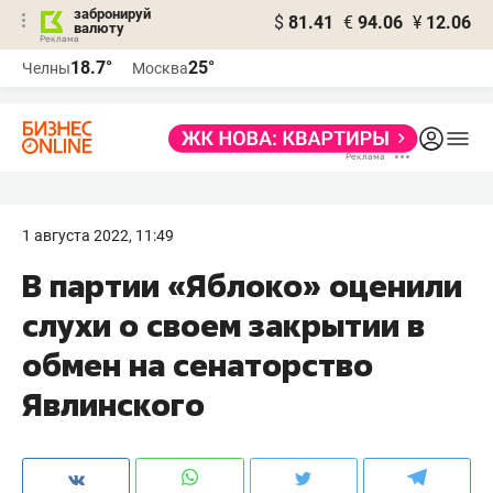
забронируй
$
81.41
€
94.06
¥
12.06
валюту
18.7°
25°
Челны
Москва
1 августа 2022, 11:49
В партии «Яблоко» оценили
слухи о своем закрытии в
обмен на сенаторство
Явлинского