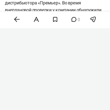
дистрибьютора «Премьер». Во время
внеплановой проверки у компании обнаружили
продукцию, которая не была учтена в ЕГАИС. Об
0
этом сообщает «
Коммерсантъ
» со ссылкой на
заключение регулятора.