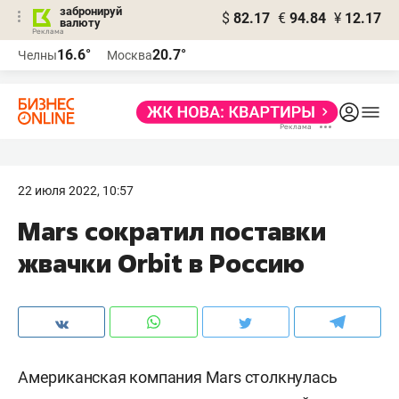
забронируй
$
82.17
€
94.84
¥
12.17
валюту
16.6°
20.7°
Челны
Москва
22 июля 2022, 10:57
Mars сократил поставки
жвачки Orbit в Россию
Американская компания Mars столкнулась