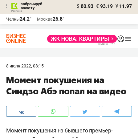
забронируй
$
80.93
€
93.19
¥
11.97
валюту
24.2°
26.8°
Челны
Москва
8 июля 2022, 08:15
Момент покушения на
Синдзо Абэ попал на видео
Момент покушения на бывшего премьер-