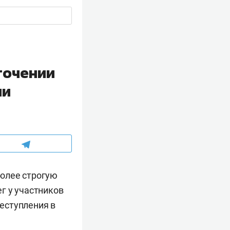
точении
ии
олее строгую
г у участников
еступления в