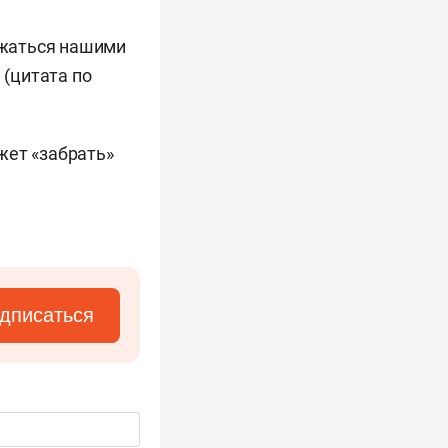
ряжаться нашими
 (цитата по
ожет «забрать»
дписаться