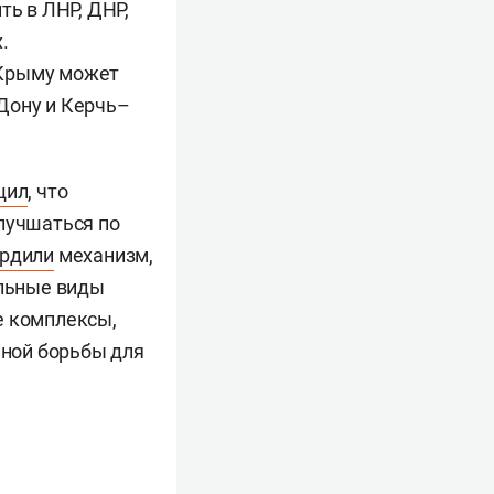
ть в ЛНР, ДНР,
.
 Крыму может
Дону и Керчь–
щил
, что
улучшаться по
ердили
механизм,
льные виды
е комплексы,
ной борьбы для