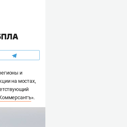
БПЛА
регионы и
ции на мостах,
ветствующий
Коммерсантъ
».