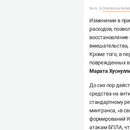
Фото: ©
Shatokhina Natal
Изменения в при
расходов, позво
восстановление 
вмешательства, 
Кроме того, в п
поврежденных в 
Марата Хуснулл
До сих пор дей
средства на ант
стандартному ре
минтранса, «в 
формирований У
атакам БПЛА, чт