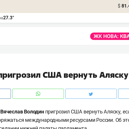
$
81.
27.3°
ва
пригрозил США вернуть Аляску
Вячеслав
Володин
пригрозил США вернуть Аляску, ес
оряжаться международными ресурсами России. Об эт
седании нижней палаты парламента.