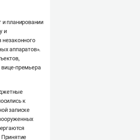
т и планировании
у и
в незаконного
ных аппаратов».
ъектов,
ю вице-премьера
юджетные
носились к
ной записке
 вооруженных
вергаются
. Принятие