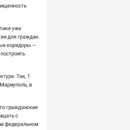
щищенность
ктике уже
тия для граждан.
вые коридоры —
 построить
туре. Так, 1
Мариуполь, в
что гражданские
ищать с
на федеральном