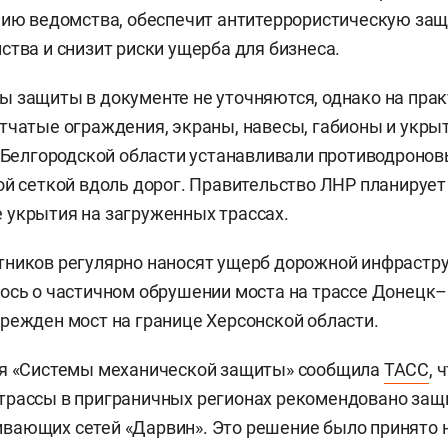
нию ведомства, обеспечит антитеррористическую за
ства и снизит риски ущерба для бизнеса.
 защиты в документе не уточняются, однако на пра
тчатые ограждения, экраны, навесы, габионы и укры
в Белгородской области устанавливали противодроно
ой сеткой вдоль дорог. Правительство ЛНР планирует
укрытия на загруженных трассах.
ников регулярно наносят ущерб дорожной инфраструк
ось о частичном обрушении моста на трассе Донецк–
режден мост на границе Херсонской области.
ия «Системы механической защиты» сообщила
ТАСС
, 
трассы в приграничных регионах рекомендовано защ
вающих сетей «Дарвин». Это решение было принято 