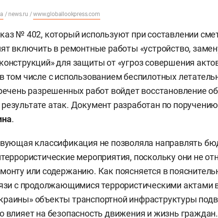
ia
/ news.ru /
www.globallookpress.com
каз № 402, который используют при составлении сме
лят включить в ремонтные работы «устройство, замен
конструкций» для защиты от «угроз совершения акто
в том числе с использованием беспилотных летатель
еречень разрешенных работ войдет восстановление об
результате атак. Документ разработан по поручени
ина
.
ствующая классификация не позволяла направлять б
итеррористические мероприятия, поскольку они не от
монту или содержанию. Как поясняется в пояснитель
связи с продолжающимися террористическими актами
краины» объекты транспортной инфраструктуры под
о влияет на безопасность движения и жизнь граждан