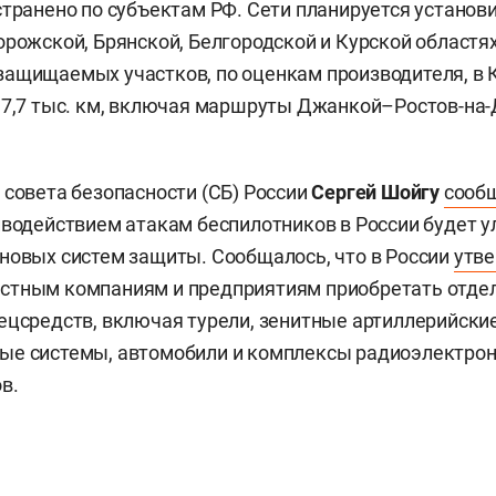
странено по субъектам РФ. Сети планируется установи
орожской, Брянской, Белгородской и Курской областях
защищаемых участков, по оценкам производителя, в
 7,7 тыс. км, включая маршруты Джанкой–Ростов-на-
 совета безопасности (СБ) России
Сергей Шойгу
сооб
иводействием атакам беспилотников в России будет 
новых систем защиты. Сообщалось, что в России
утв
стным компаниям и предприятиям приобретать отде
ецсредств, включая турели, зенитные артиллерийски
ые системы, автомобили и комплексы радиоэлектрон
в.