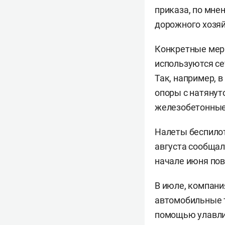
приказа, по мне
дорожного хозяй
Конкретные меры
используются се
Так, например, 
опоры с натянут
железобетонные 
Налеты беспилот
августа сообщал
начале июня пов
В июле, компан
автомобильные 
помощью улавли