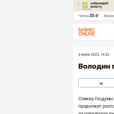
забронируй
валюту
20.6°
Челны
Моск
6 июля 2022, 16:32
Володин 
Спикер Госдумы
продолжит расп
на пленарном за