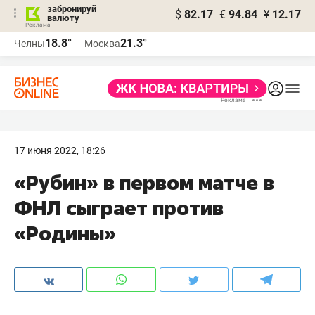
забронируй
$
82.17
€
94.84
¥
12.17
валюту
18.8°
21.3°
Челны
Москва
17 июня 2022, 18:26
«Рубин» в первом матче в
ФНЛ сыграет против
«Родины»