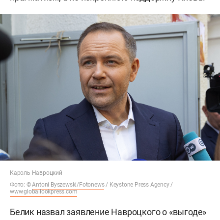
Кароль Навроцкий
Фото: ©
Antoni Byszewski/Fotonews
/ Keystone Press Agency /
www.globallookpress.com
Белик назвал заявление Навроцкого о «выгоде»