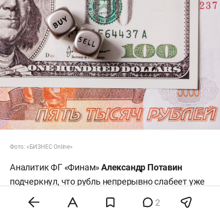
Фото: «БИЗНЕС Online»
Аналитик ФГ «Финам»
Александр Потавин
подчеркнул, что рубль непрерывно слабеет уже
две недели, а с начала июля пара USD/RUB
2
прибавила более 4%. «На этой неделе минфин