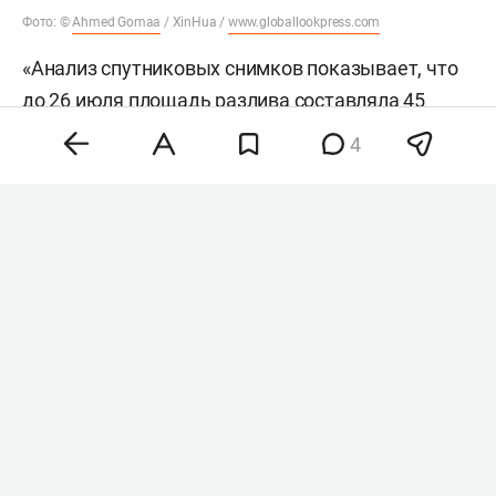
Фото: ©
Ahmed Gomaa
/ XinHua /
www.globallookpress.com
«Анализ спутниковых снимков показывает, что
до 26 июля площадь разлива составляла 45
квадратных километров (17 квадратных миль).
4
К 2 августа его площадь увеличилась примерно
до 150 квадратных километров (58 квадратных
миль), а снимки от 4 августа показывают, что
сейчас его площадь составляет около 600
квадратных километров (232 квадратные
мили)», — сообщила немецкий эксперт по
экологическим катастрофам
Нина Ноэль
.
Разлив нефти произошел в районе, который
является частью заповедника в Аравийском
море — морской охраняемой территории, где