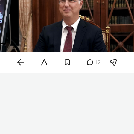
12
Кирилл Дмитриев
Фото:
kremlin.ru
«Приближается зима из-за отказа от
российского газа: Германия заполнила
газохранилища лишь на 47,6 процента при
обычном показателе 75 процентов, а
Нидерланды — всего на 38,5 при 77 процентах.