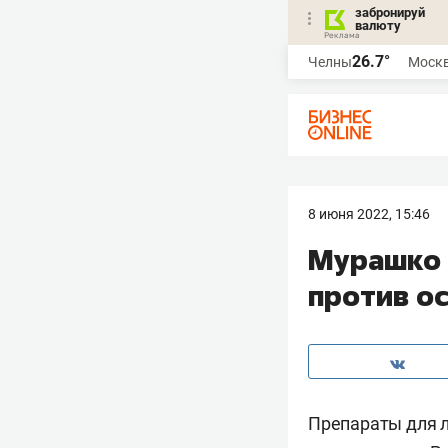
забронируй
валюту
26.7°
Челны
Моск
8 июня 2022, 15:46
Мурашко 
против о
Препараты для л