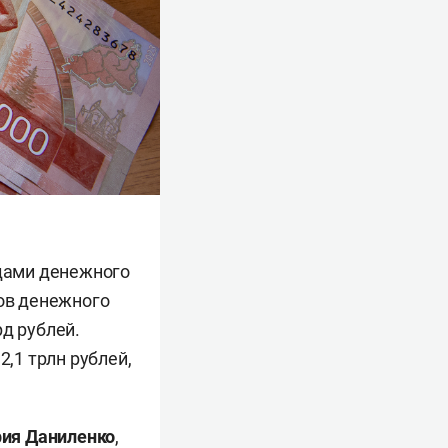
дами денежного
ов денежного
д рублей.
,1 трлн рублей,
ия Даниленко
,