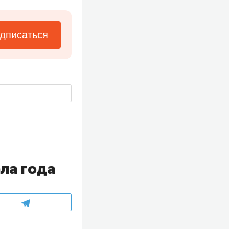
дписаться
7
ла года