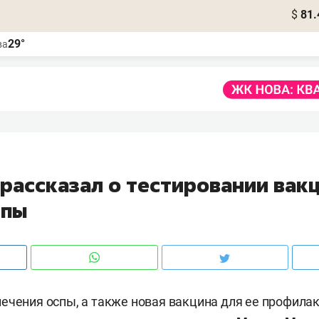
$
81.
29°
ва
рассказал о тестировании вак
спы
ечения оспы, а также новая вакцина для ее профила