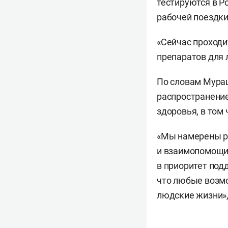
тестируются в Р
рабочей поездки
«Сейчас проходи
препаратов для 
По словам Мураш
распространение
здоровья, в том
«Мы намерены ра
и взаимопомощи,
в приоритет под
что любые возмо
людские жизни»,