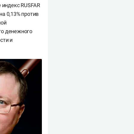
е индекс RUSFAR
на 0,13% против
ной
го денежного
сти и