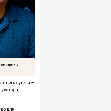
й кирдык!»
ентного пункта —
гулятора,
тво для