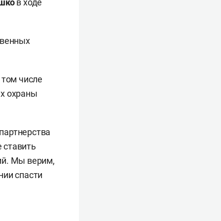
шко
в ходе
твенных
 том числе
ах охраны
партнерства
 ставить
ий. Мы верим,
нии спасти