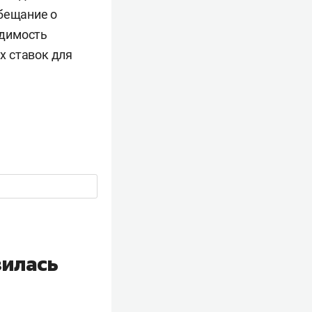
обещание о
одимость
х ставок для
зилась