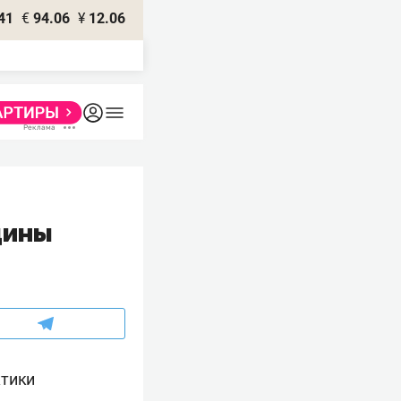
41
€
94.06
¥
12.06
цины
ктики