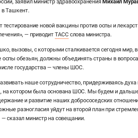
оссии, заявил министр здравоохранения
Михаил Мура
 в Ташкент.
т тестирование новой вакцины против оспы и лекарс
лечения», — приводит
ТАСС
слова министра.
ко, вызовы, с которыми сталкивается сегодня мир, в
 оспы обезьян, должны объединять страны в вопрос
 числе государства — члены ШОС.
звивать наше сотрудничество, придерживаясь духа 
 на котором была основана ШОС. Мы будем и дальше
держание и развитие наших добрососедских отношен
жные разногласия уйдут на второй план при стремле
 — сказал министр на совещании.