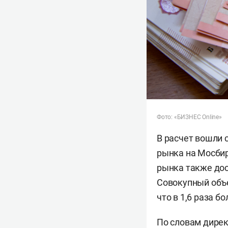
Фото: «БИЗНЕС Online»
В расчет вошли
рынка на Мосби
рынка также дос
Совокупный объе
что в 1,6 раза б
По словам дире