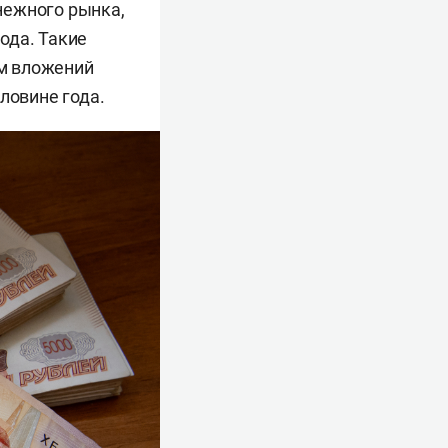
нежного рынка,
ода. Такие
м вложений
ловине года.