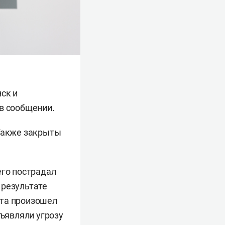
ск и
 в сообщении.
Также закрыты
.
его пострадал
в результате
кта произошел
бъявляли угрозу