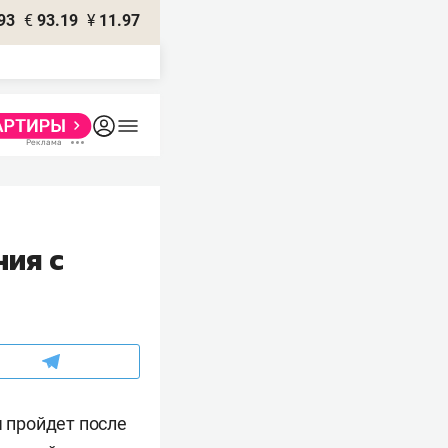
93
€
93.19
¥
11.97
ния с
м
пройдет после