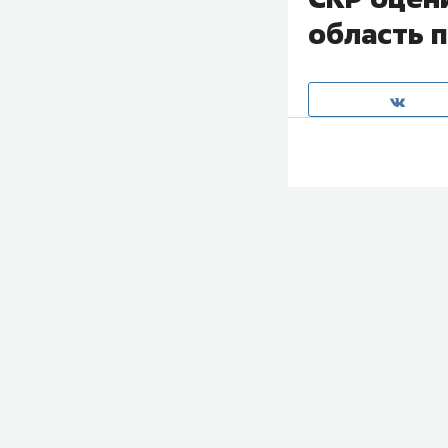
область 
Ущерб, причинен
вооруженных фор
годовщину начал
следственного 
атак погибли 64