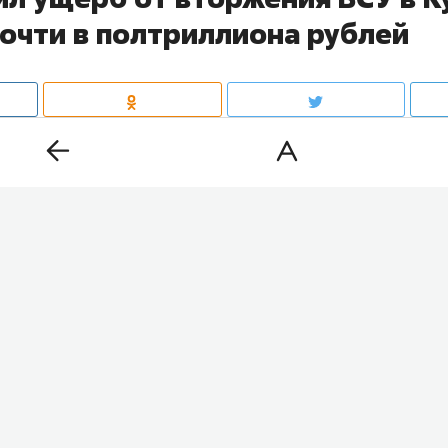
почти в полтриллиона рублей
ный Курской области в результате вторжения украин
мирований, оценивается почти в 505 млрд рублей. Об
а боевых действий в регионе
сообщила
официальный
комитета России
Светлана Петренко
. По данным ведом
0 мирных жителей, еще 561 человек получил ранения.