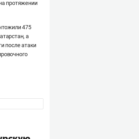
на протяжении
ичтожили 475
атарстан, а
ти после атаки
ировочного
Курскую