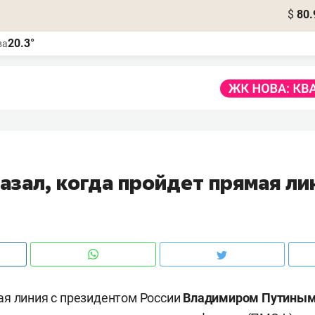
$
80.
20.3°
ва
азал, когда пройдет прямая ли
я линия с президентом России
Владимиром Путины