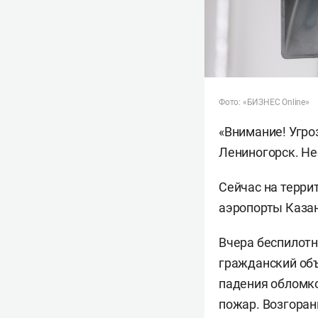
Фото: «БИЗНЕС Online»
«Внимание! Угро
Лениногорск. Не
Сейчас на терри
аэропорты Казан
Вчера беспилот
гражданский объ
падения обломко
пожар. Возгоран