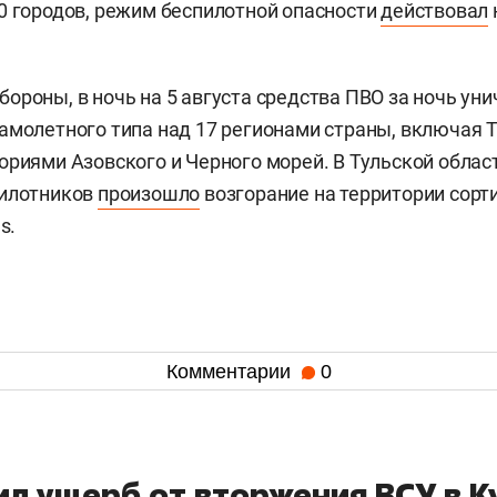
0 городов, режим беспилотной опасности
действовал
ороны, в ночь на 5 августа средства ПВО за ночь ун
амолетного типа над 17 регионами страны, включая Т
ориями Азовского и Черного морей. В Тульской облас
пилотников
произошло
возгорание на территории сорт
s.
Комментарии
0
ил ущерб от вторжения ВСУ в 