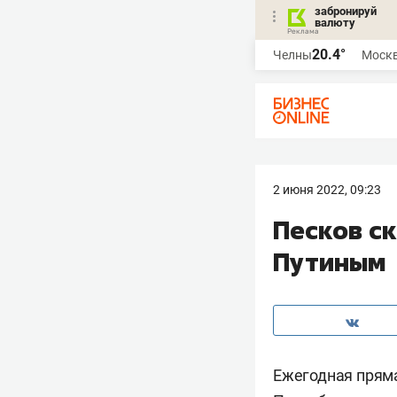
забронируй
валюту
20.4°
Челны
Моск
2 июня 2022, 09:23
Песков ск
Путиным
Ежегодная пряма