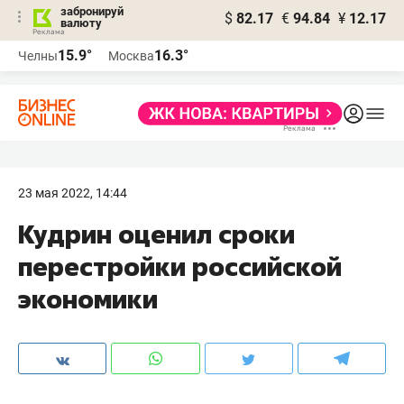
забронируй
$
82.17
€
94.84
¥
12.17
валюту
15.9°
16.3°
Челны
Москва
23 мая 2022, 14:44
Кудрин оценил сроки
перестройки российской
экономики