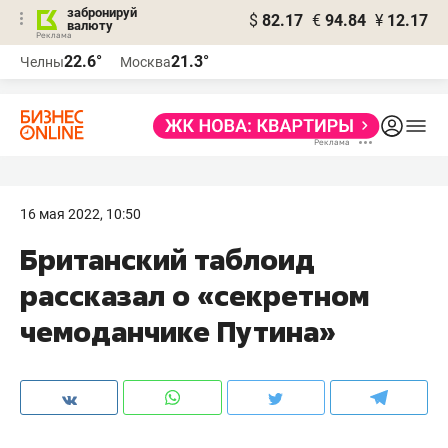
забронируй
$
82.17
€
94.84
¥
12.17
валюту
22.6°
21.3°
Челны
Москва
16 мая 2022, 10:50
Британский таблоид
рассказал о «секретном
чемоданчике Путина»