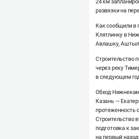
24 км запланиро
развязки на пер
Как сообщили в 
Клятлинку в Ниж
Авлашку, Аштылг
Строительство п
через реку Тиме
в следующем год
Обход Нижнекамс
Казань — Екатер
протяженность о
Строительство в
подготовка к за
на первый наход