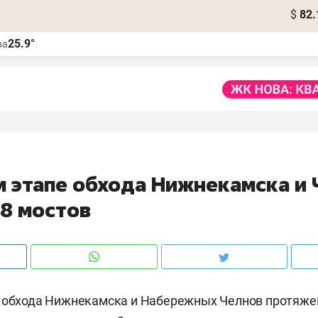
$
82.
25.9°
ва
м этапе обхода Нижнекамска и 
 8 мостов
е обхода Нижнекамска и Набережных Челнов протяже