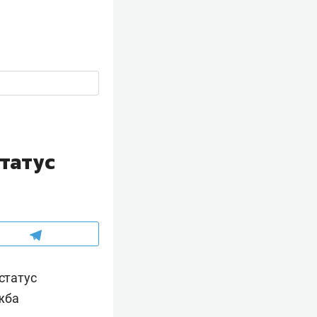
татус
статус
жба