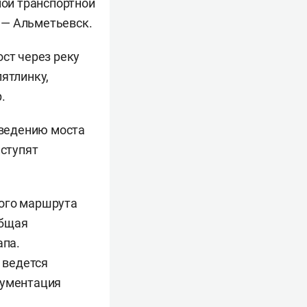
ной транспортной
 — Альметьевск.
ост через реку
ятлинку,
.
зведению моста
иступят
ного маршрута
Общая
апа.
 ведется
кументация