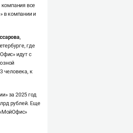
а компания все
» в компании и
ссарова
,
етербурге, где
Офис» идут с
оюзной
3 человека, к
и» за 2025 год
млрд рублей. Еще
«МойОфис»