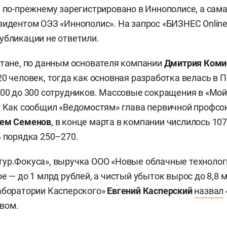
, по-прежнему зарегистрировано в Иннополисе, а сам
зидентом ОЭЗ «Иннополис». На запрос «БИЗНЕС Online
убликации не ответили.
стане, по данным основателя компании
Дмитрия Коми
0 человек, тогда как основная разработка велась в П
200 до 300 сотрудников. Массовые сокращения в «Мой
. Как сообщил «Ведомостям» глава первичной профс
ем Семенов
, в конце марта в компании числилось 107
ь порядка 250–270.
ур.Фокуса», выручка ООО «Новые облачные технологи
е — до 1 млрд рублей, а чистый убыток вырос до 8,8 
аборатории Касперского»
Евгений Касперский
назвал
вом.