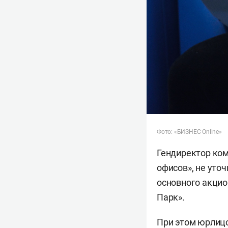
Фото: «БИЗНЕС Online»
Гендиректор ко
офисов», не уто
основного акцио
Парк».
При этом юрлицо