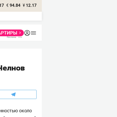
17
€
94.84
¥
12.17
Челнов
нностью около