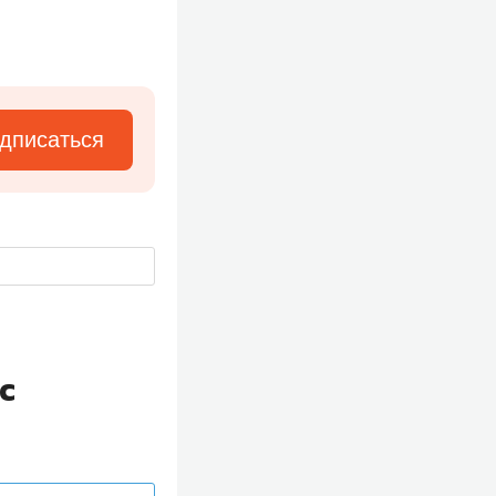
дписаться
с