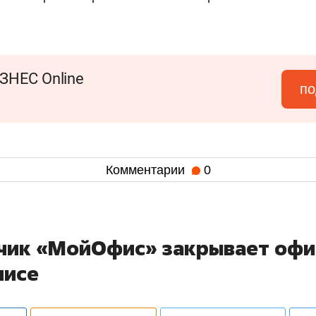
ЗНЕС Online
по
Комментарии
0
чик «МойОфис» закрывает офи
лисе