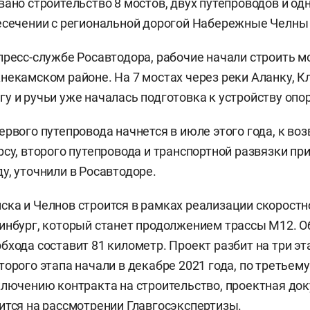
вано строительство 8 мостов, двух путепроводов и од
есечении с региональной дорогой Набережные Челны
пресс-службе Росавтодора, рабочие начали строить м
некамском районе. На 7 мостах через реки Аланку, Кл
у и ручьи уже началась подготовка к устройству опор
ервого путепровода начнется в июле этого года, к во
рсу, второго путепровода и транспортной развязки пр
у, уточнили в Росавтодоре.
ка и Челнов строится в рамках реализации скорост
инбург, который станет продолжением трассы М12. 
бхода составит 81 километр. Проект разбит на три эт
торого этапа начали в декабре 2021 года, по третьему
ключению контракта на строительство, проектная до
ится на рассмотрении Главгосэкспертизы.