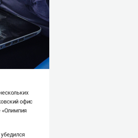
нескольких
ковский офис
е «Олимпия
 убедился