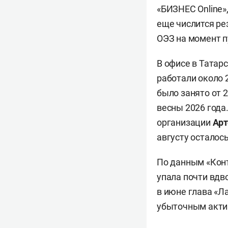
«БИЗНЕС Online»
еще числится ре
ОЭЗ на момент п
В офисе в Татар
работали около 2
было занято от 
весны 2026 года
организации
Арт
августу осталос
По данным «Конт
упала почти вдво
в июне глава «Л
убыточным акти