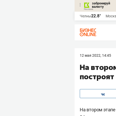
забронируй
валюту
22.8°
Челны
Моск
12 мая 2022, 14:45
На второ
построят
На втором этап