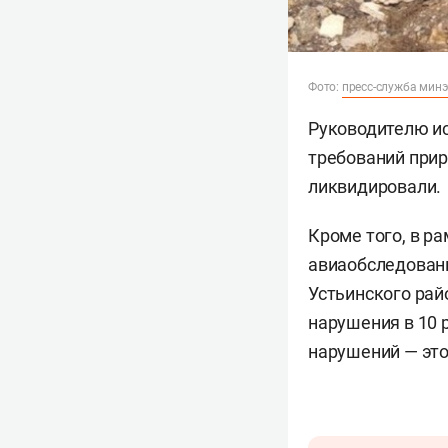
Фото:
пресс-служба минэ
Руководителю и
требований прир
ликвидировали.
Кроме того, в р
авиаобследовани
Устьинского рай
нарушения в 10 р
нарушений — эт