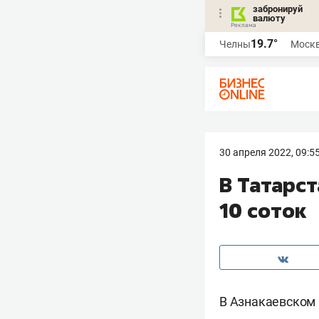
забронируй
валюту
19.7°
Челны
Моск
30 апреля 2022, 09:5
В Татарс
10 соток
В Азнакаевском 