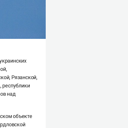
 украинских
ой,
кой, Рязанской,
, республики
нов над
еском объекте
вердловской