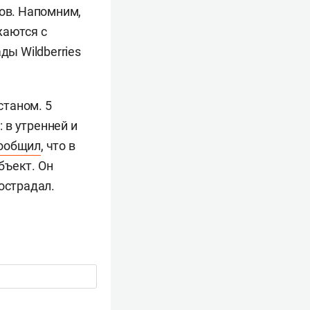
ков. Напомним,
жаются с
ы Wildberries
станом. 5
 в утренней и
ообщил
, что в
бъект. Он
острадал.