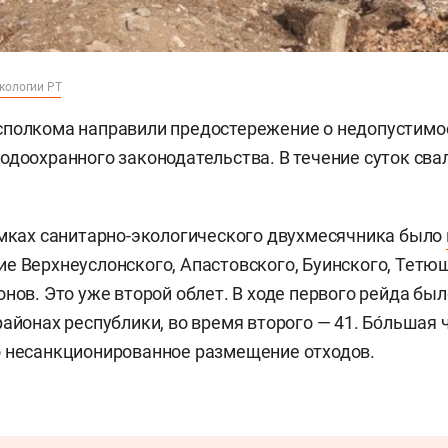
кологии РТ
сполкома направили предостережение о недопустимо
одоохранного законодательства. В течение суток сва
амках санитарно-экологического двухмесячника было
е Верхнеуслонского, Апастовского, Буинского, Тетю
онов. Это уже второй облет. В ходе первого рейда бы
айонах республики, во время второго — 41. Бо́льшая 
о несанкционированное размещение отходов.