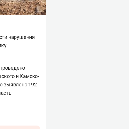
сти нарушения
лку
проведено
шского и Камско-
ло выявлено 192
часть