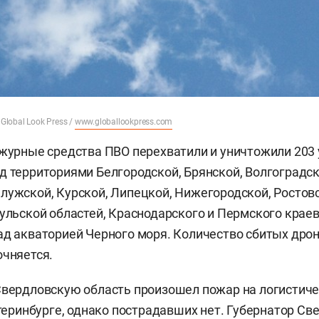
 Global Look Press /
www.globallookpress.com
ежурные средства ПВО перехватили и уничтожили 203
д территориями Белгородской, Брянской, Волгоградск
лужской, Курской, Липецкой, Нижегородской, Ростовс
Тульской областей, Краснодарского и Пермского краев
ад акваторией Черного моря. Количество сбитых дро
очняется.
Свердловскую область произошел пожар на логистич
катеринбурге, однако пострадавших нет. Губернатор С