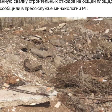
нную свалку строительных отходов на общей площад
сообщили
в пресс-службе минэкологии РТ.