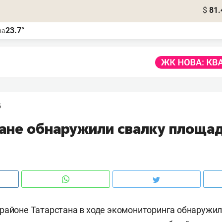
$
81.
23.7°
ва
5
тане обнаружили свалку площа
районе Татарстана в ходе экомониторинга обнаружи