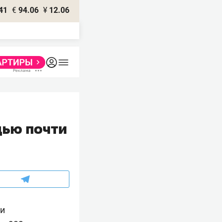
41
€
94.06
¥
12.06
дью почти
ли