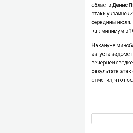
области
Денис 
атаки украински
середины июля. 
как минимум в 1
Накануне минобо
августа ведомс
вечерней сводке
результате атак
отметил, что по