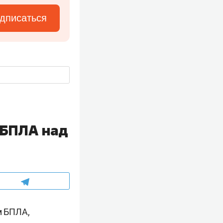
дписаться
 БПЛА над
м БПЛА,