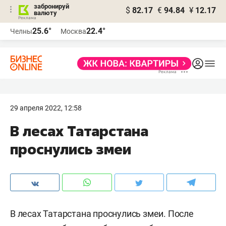
забронируй
$
82.17
€
94.84
¥
12.17
валюту
25.6°
22.4°
Челны
Москва
29 апреля 2022, 12:58
В лесах Татарстана
проснулись змеи
В лесах Татарстана проснулись змеи. После