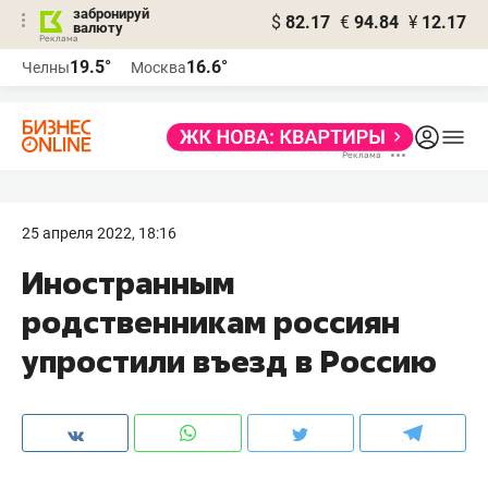
забронируй
$
82.17
€
94.84
¥
12.17
валюту
19.5°
16.6°
Челны
Москва
25 апреля 2022, 18:16
Иностранным
родственникам россиян
упростили въезд в Россию