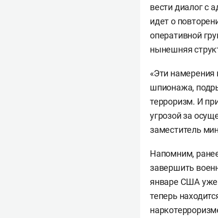
вести диалог с 
идет о повторен
оперативной гру
нынешняя структ
«Эти намерения 
шпионажа, подры
терроризм. И пр
угрозой за осущ
заместитель ми
Напомним, ране
завершить военн
январе США уже 
теперь находитс
наркотерроризме