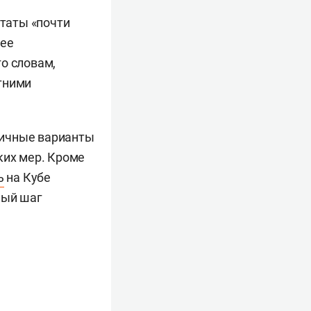
таты «почти
 ее
о словам,
тними
личные варианты
ких мер. Кроме
ь
на Кубе
ный шаг