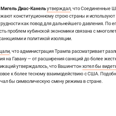
ы
Мигель Диас-Канель
утверждал
, что Соединенные Ш
ожают конституционному строю страны и используют
рудности как повод для дальнейшего давления. По ег
сть проблем кубинской экономики связана с многоле
анкциями и политикой изоляции.
щали
, что администрация Трампа рассматривает раз
ия на Гавану — от расширения санкций до более жест
бликаций утверждалось, что Вашингтон
хотел бы видет
товое к более тесному взаимодействию с США. Подоб
чал бы символическую смену режима в стране.