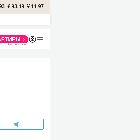
93
€
93.19
¥
11.97