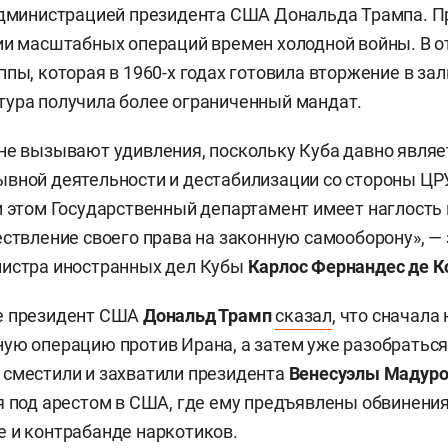
администрацией президента США Дональда Трампа. Пр
ии масштабных операций времен холодной войны. В о
ппы, которая в 1960-х годах готовила вторжение в зал
ура получила более ограниченный мандат.
не вызывают удивления, поскольку Куба давно являе
вной деятельности и дестабилизации со стороны ЦР
и этом Государственный департамент имеет наглость
ествление своего права на законную самооборону», — 
нистра иностранных дел Кубы
Карлос Фернандес де К
е президент США
Дональд Трамп
сказал
, что сначала
ую операцию против Ирана, а затем уже разобраться 
сместили и захватили президента
Венесуэлы Мадур
я под арестом в США, где ему предъявлены обвинения
 и контрабанде наркотиков.