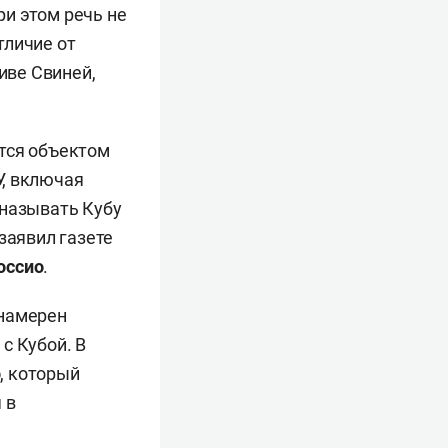
и этом речь не
тличие от
иве Свиней,
тся объектом
У, включая
 называть Кубу
заявил газете
оссио
.
 намерен
с Кубой. В
о
, который
 в