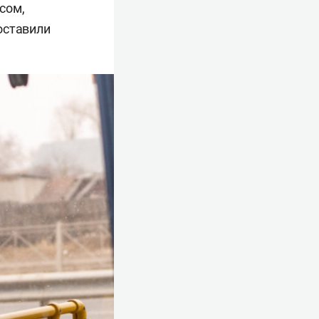
сом,
оставили