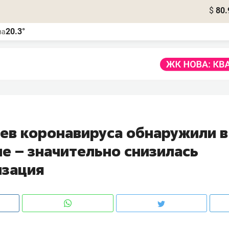
$
80.
20.3°
ва
аев коронавируса обнаружили в
е – значительно снизилась
изация