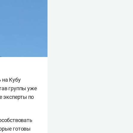
 на Кубу
тав группы уже
е эксперты по
пособствовать
торые готовы