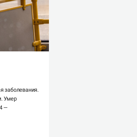
ая заболевания.
и. Умер
4 —