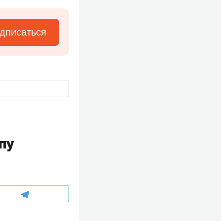
дписаться
пу