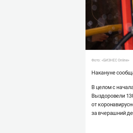
Фото: «БИЗНЕС Online»
Накануне сообща
В целом с начал
Выздоровели 130
от коронавирусн
за вчерашний де