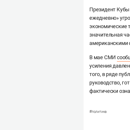
Президент Куб
ежедневно» угр
экономические т
значительная ча
американскими с
В мае СМИ
сооб
усиления давлен
того, в ряде пу
руководство, го
фактически озна
#
политика