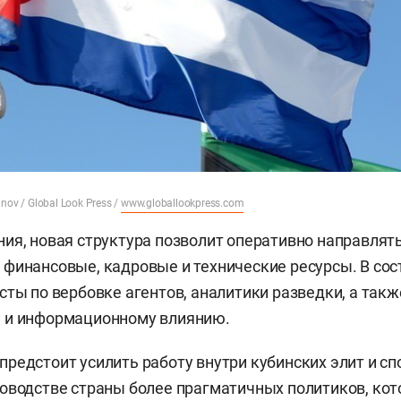
nov / Global Look Press /
www.globallookpress.com
ия, новая структура позволит оперативно направлять
финансовые, кадровые и технические ресурсы. В сос
сты по вербовке агентов, аналитики разведки, а такж
 и информационному влиянию.
редстоит усилить работу внутри кубинских элит и с
оводстве страны более прагматичных политиков, ко