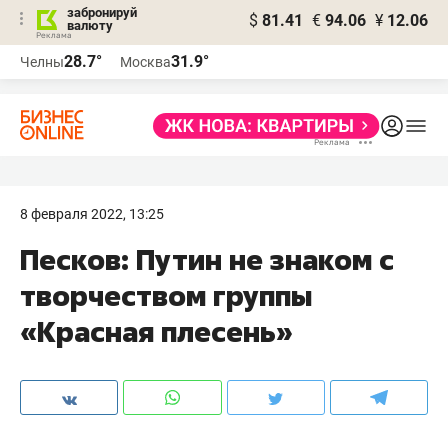
забронируй
$
81.41
€
94.06
¥
12.06
валюту
28.7°
31.9°
Челны
Москва
8 февраля 2022, 13:25
Песков: Путин не знаком с
творчеством группы
«Красная плесень»