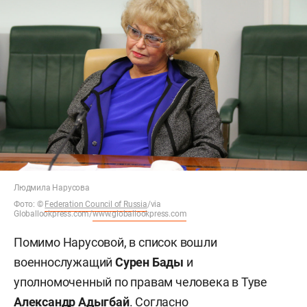
Людмила Нарусова
Фото:
©
Federation Council of Russia
/via
Globallookpress.com/
www.globallookpress.com
Помимо Нарусовой, в список вошли
военнослужащий
Сурен Бады
и
уполномоченный по правам человека в Туве
Александр Адыгбай
. Согласно