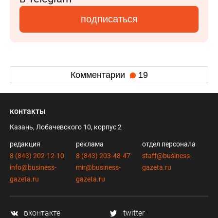
подписаться
Комментарии
19
контакты
Казань, Лобачевского 10, корпус 2
редакция
реклама
отдел персонала
8 (843) 202-12-10
8 (843) 203-48-47
staff@business-
info@business-
mir@business-
gazeta.ru
gazeta.ru
gazeta.ru
вконтакте
twitter