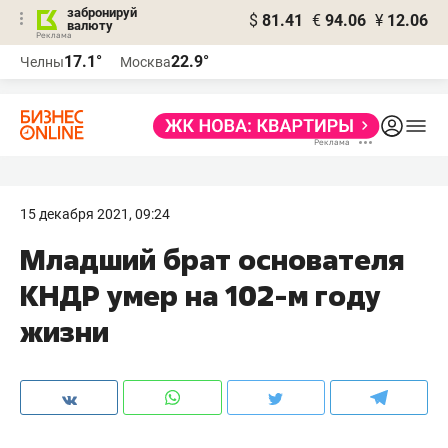
забронируй
$
81.41
€
94.06
¥
12.06
валюту
17.1°
22.9°
Челны
Москва
15 декабря 2021, 09:24
Младший брат основателя
КНДР умер на 102-м году
жизни