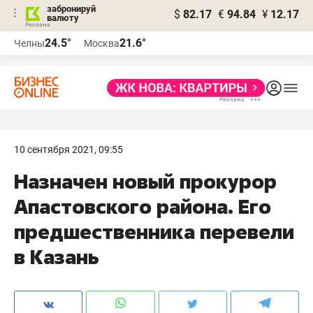
забронируй
$
82.17
€
94.84
¥
12.17
валюту
24.5°
21.6°
Челны
Москва
10 сентября 2021, 09:55
Назначен новый прокурор
Апастовского района. Его
предшественника перевели
в Казань