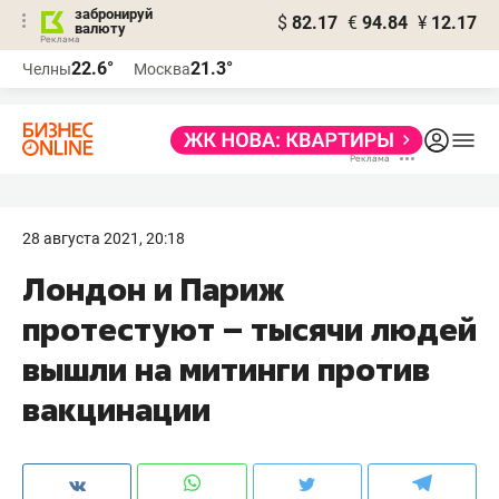
забронируй
$
82.17
€
94.84
¥
12.17
валюту
22.6°
21.3°
Челны
Москва
28 августа 2021, 20:18
Лондон и Париж
протестуют – тысячи людей
вышли на митинги против
вакцинации