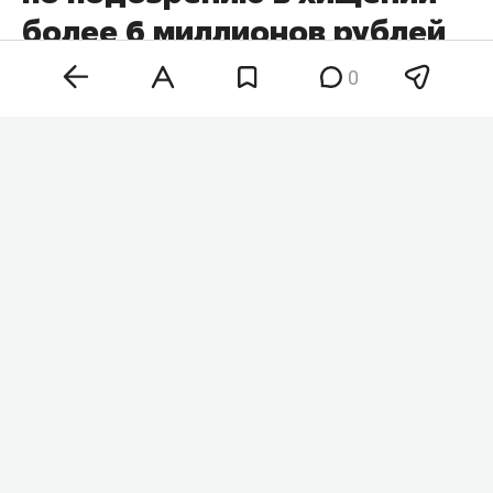
более 6 миллионов рублей
у пенсионерки
0
В Санкт-Петербурге полиция задержала 20-
летнего жителя Казани. Его подозревают в том,
что он в качестве курьера телефонных
мошенников забрал у 84-летней пенсионерки
более 6 млн рублей, которые она передала и
перевела якобы для «спасения накоплений». Об
этом
сообщает
пресс-служба МВД России по
Санкт-Петербургу и Ленинградской области.