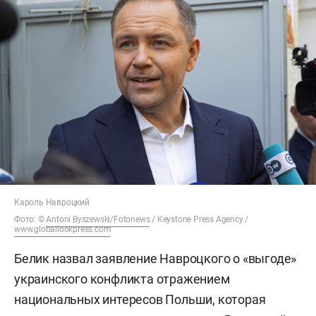
Кароль Навроцкий
Фото: ©
Antoni Byszewski/Fotonews
/ Keystone Press Agency /
www.globallookpress.com
Белик назвал заявление Навроцкого о «выгоде»
украинского конфликта отражением
национальных интересов Польши, которая