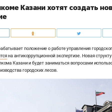
лкоме Казани хотят создать но
ие
абатывает положение о работе управления городско
ится
на антикоррупционной экспертизе. Новая структу
лкома Казани и будет заниматься вопросами использо
изводства городских лесов.