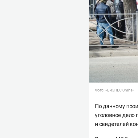
Фото: «БИЗНЕС Online»
По данному про
уголовное дело п
и свидетелей ко