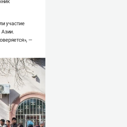
чник
ли участие
 Азии.
оверяется», —