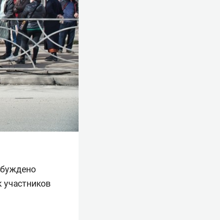
збуждено
к участников