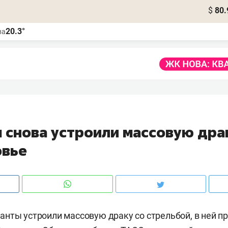
$
80.
20.3°
ва
 снова устроили массовую дра
овье
нты устроили массовую драку со стрельбой, в ней п