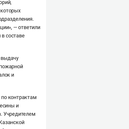
орий,
в которых
одразделения.
ции», — ответили
 в составе
 выдачу
 пожарной
алок и
 по контрактам
весины и
в. Учредителем
 Казанской