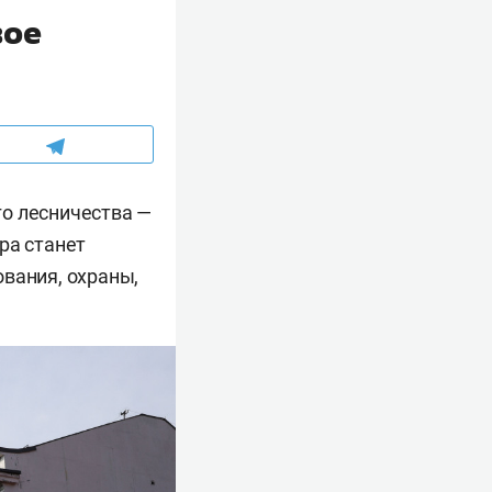
вое
го лесничества —
ра станет
вания, охраны,