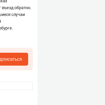
аках
т въезд обратно.
шиеся случаи
й
рбурге.
дписаться