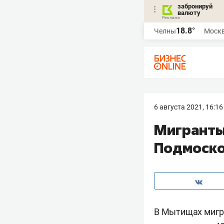
забронируй
валюту
18.8°
Челны
Моск
6 августа 2021, 16:16
Мигранты
Подмоск
В Мытищах мигра