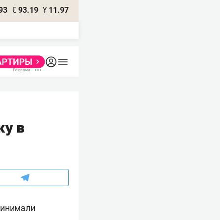
93
€
93.19
¥
11.97
ку в
ринимали