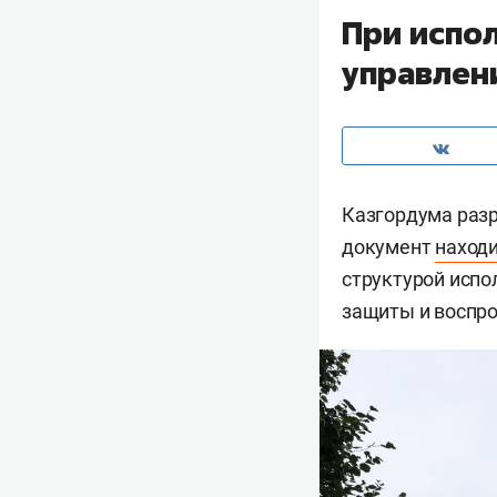
При испо
управлен
Казгордума разр
документ
наход
структурой испо
защиты и воспро