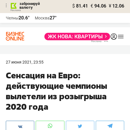
забронируй
$
81.41
€
94.06
¥
12.06
валюту
20.6°
27°
Челны
Москва
27 июня 2021, 23:55
Сенсация на Евро:
действующие чемпионы
вылетели из розыгрыша
2020 года