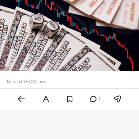
Фото: «БИЗНЕС Online»
Согласно
данным
регулятора, официальный
1
курс евро составит 94,06 рубля, что на 0,87 рубля
выше предыдущего значения. Курс доллара
также увеличился — до 81,41 рубля, прибавив 48
копеек. Китайский юань вырос на 10 копеек до