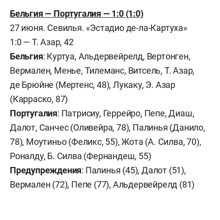
Бельгия — Португалия — 1:0 (1:0)
27 июня. Севилья. «Эстадио де-ла-Картуха»
1:0 — Т. Азар, 42
Бельгия
: Куртуа, Альдервейрелд, Вертонген,
Вермален, Менье, Тилеманс, Витсель, Т. Азар,
де Брюйне (Мертенс, 48), Лукаку, Э. Азар
(Карраско, 87)
Португалия
: Патрисиу, Геррейро, Пепе, Диаш,
Далот, Санчес (Оливейра, 78), Палинья (Данило,
78), Моутиньо (Феликс, 55), Жота (А. Силва, 70),
Роналду, Б. Силва (Фернандеш, 55)
Предупреждения
: Палинья (45), Далот (51),
Вермален (72), Пепе (77), Альдервейрелд (81)