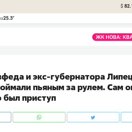
$
82.
25.3°
ва
вфеда и экс-губернатора Липе
оймали пьяным за рулем. Сам о
о был приступ