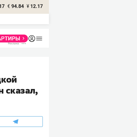
17
€
94.84
¥
12.17
цкой
н сказал,