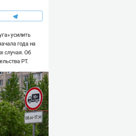
уга» усилить
начала года на
х случая. Об
ельства РТ.