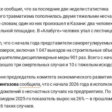
е сообщил, что за последние две недели статистика
ого травматизма пополнилась двумя тяжелыми несч
 словам, один из них произошел в Казани: два челове
ельной площадке. В «Алабуге» человек упал с лестниц
, что с начала года представители саморегулируемы
роверок, включая 1 047 выездов на строительные объ
ушителям дисциплинарные меры 901 раз. Всего с нача
зошло три смертельных случая и 10 с тяжелым исход
ня председатель комитета экономического развития
ингазова
сообщила
, что с начала 2026 года в исполко
едомлений о несчастных случаях на предприятиях. По
иодом 2025-го показатель вырос на 26% — в прошлом
6 таких случаев.