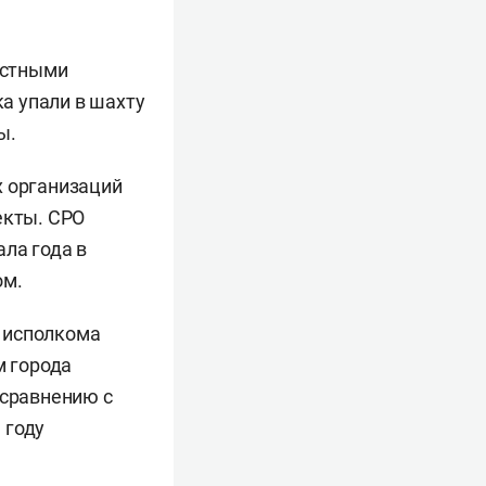
астными
ка упали в шахту
ы.
х организаций
екты. СРО
ла года в
ом.
 исполкома
м города
 сравнению с
 году