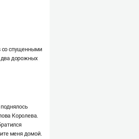
us со спущенными
л два дорожных
о поднялось
лова Королева.
обратился
зите меня домой.