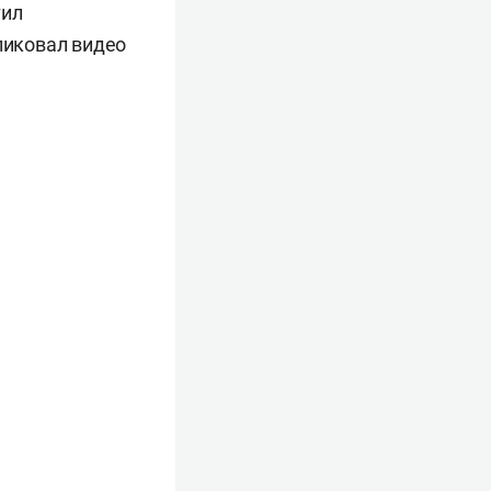
тил
ликовал видео