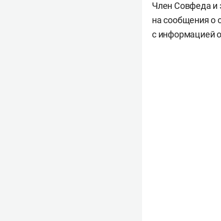
Член Совфеда и 
на сообщения о 
с информацией о