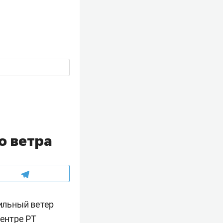
о ветра
сильный ветер
центре РТ