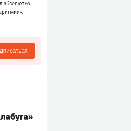
ыл абсолютно
аритмии».
дписаться
Алабуга»