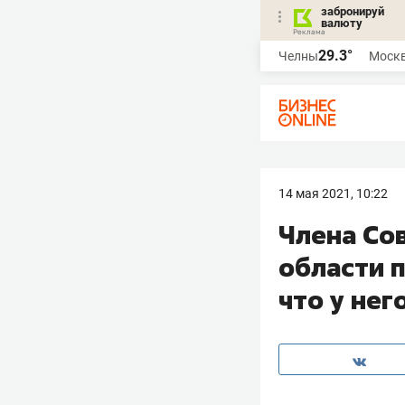
забронируй
валюту
29.3°
Челны
Моск
14 мая 2021, 10:22
Члена Со
области п
что у нег