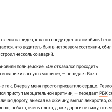
тлели на видео, как по городу едет автомобиль Lex
ается, что водитель был в нетрезвом состоянии, сби
устроил несколько аварий.
новили полицейские. «Он отказался проходить
вование и заснул в машине», — передает Baza.
не так. Вчера у меня просто прихватило сердце. Резк
лся приступ мерцательной аритмии, — передает
РБК
с
зличая дорогу, выехал на обочину, выпил лекарство, 
орю, ребята, очень плохо, даже дороги не вижу, отве