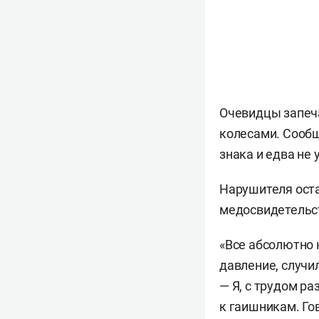
Очевидцы запеча
колесами. Сообщ
знака и едва не 
Нарушителя оста
медосвидетельст
«Все абсолютно 
давление, случи
— Я, с трудом ра
к гаишникам. Гов