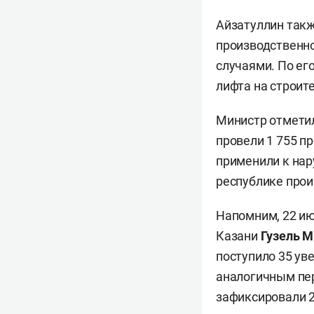
Айзатуллин такж
производственн
случаями. По его
лифта на строит
Министр отметил
провели 1 755 п
применили к нар
республике прои
Напомним, 22 ию
Казани
Гузель М
поступило 35 ув
аналогичным пер
зафиксировали 2