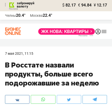
забронируй
$
82.17
€
94.84
¥
12.17
валюту
20.4°
22.4°
Челны
Москва
7 мая 2021, 11:15
В Росстате назвали
продукты, больше всего
подорожавшие за неделю