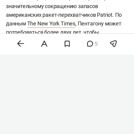
значительному сокращению запасов
американских ракет-перехватчиков Patriot. По
данным
The New York Times
, Пентагону может
потребоваться более двух лет, чтобы
восполнить запасы более чем 1,5 тыс.
5
использованных перехватчиков. Сейчас в
распоряжении США остается менее 1,7 тыс.
таких ракет.