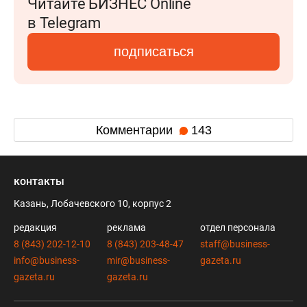
Читайте БИЗНЕС Online
в Telegram
подписаться
Комментарии
143
контакты
Казань, Лобачевского 10, корпус 2
редакция
реклама
отдел персонала
8 (843) 202-12-10
8 (843) 203-48-47
staff@business-
info@business-
mir@business-
gazeta.ru
gazeta.ru
gazeta.ru