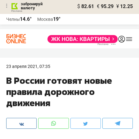
забронируй
$
82.61
€
95.29
¥
12.25
валюту
14.6°
19°
Челны
Москва
23 апреля 2021, 07:35
В России готовят новые
правила дорожного
движения