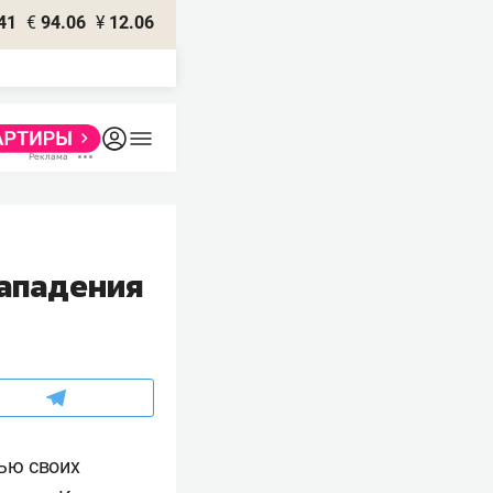
41
€
94.06
¥
12.06
ападения
ью своих