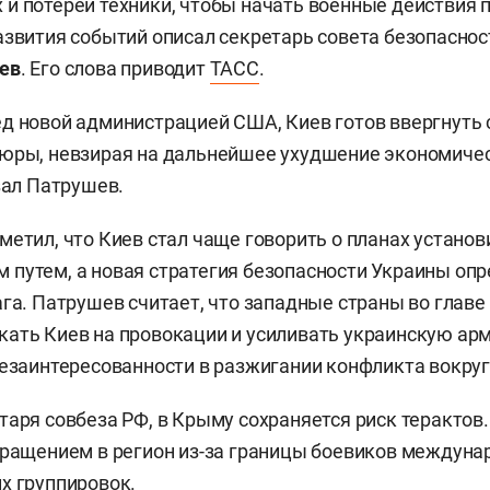
и потерей техники, чтобы начать военные действия 
азвития событий описал секретарь совета безопаснос
ев
. Его слова приводит
ТАСС
.
д новой администрацией США, Киев готов ввергнуть 
тюры, невзирая на дальнейшее ухудшение экономиче
зал Патрушев.
метил, что Киев стал чаще говорить о планах установ
путем, а новая стратегия безопасности Украины оп
ага. Патрушев считает, что западные страны во главе
ать Киев на провокации и усиливать украинскую ар
незаинтересованности в разжигании конфликта вокруг
таря совбеза РФ, в Крыму сохраняется риск терактов.
вращением в регион из-за границы боевиков междун
х группировок.