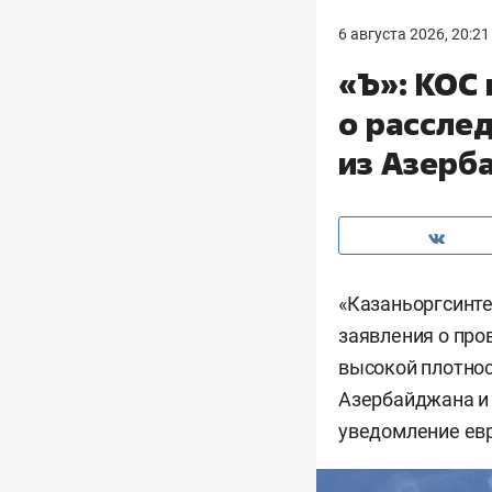
6 августа 2026, 20:21
«Ъ»: КОС
о рассле
из Азерб
«Казаньоргсинте
заявления о про
высокой плотнос
Азербайджана и 
уведомление евр