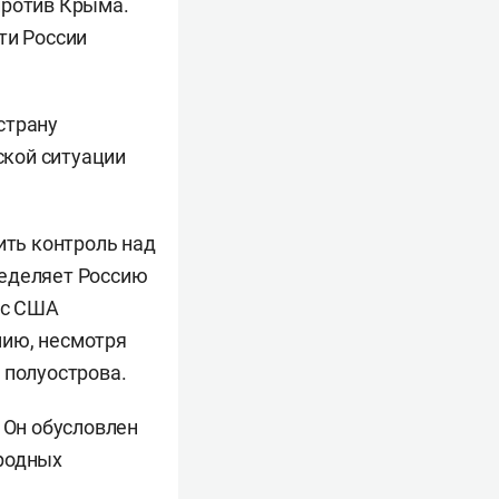
против Крыма.
ти России
страну
ской ситуации
ить контроль над
ределяет Россию
 с США
мию, несмотря
 полуострова.
 Он обусловлен
ародных