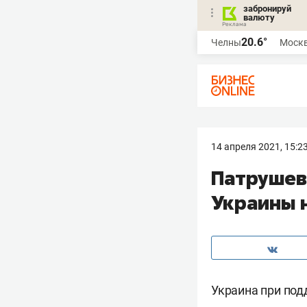
забронируй
валюту
20.6°
Челны
Моск
14 апреля 2021, 15:2
Патрушев
Украины 
Украина при под