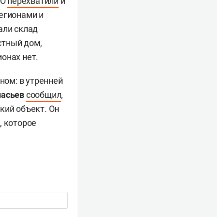
ВО
перехватили
и
егионами и
али склад
стный дом,
онах нет.
ном: в утренней
насьев
сообщил
,
кий объект. Он
, которое