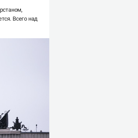
арстаном,
тся. Всего над