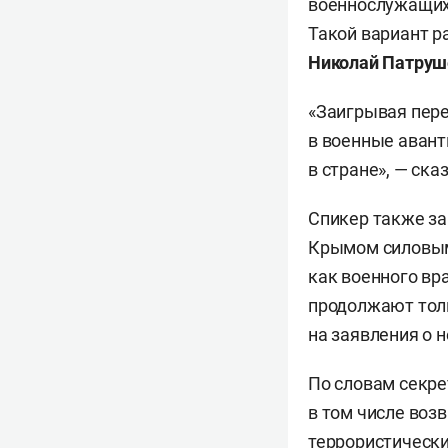
военнослужащих 
Такой вариант р
Николай Патруш
«Заигрывая пере
в военные аван
в стране», — ска
Спикер также за
Крымом силовым 
как военного вр
продолжают толк
на заявления о 
По словам секре
в том числе воз
террористически