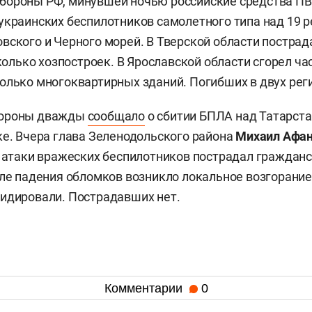
бороны РФ, минувшей ночью российские средства П
украинских беспилотников самолетного типа над 19 р
вского и Черного морей. В Тверской области пострад
сколько хозпостроек. В Ярославской области сгорел ча
олько многоквартирных зданий. Погибших в двух реги
бороны дважды
сообщало
о сбитии БПЛА над Татарста
ке. Вчера глава Зеленодольского района
Михаил Афа
е атаки вражеских беспилотников пострадал гражданс
сле падения обломков возникло локальное возгорание
идировали. Пострадавших нет.
Комментарии
0