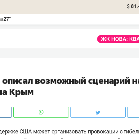
$
81.
27°
ва
3
 описал возможный сценарий н
на Крым
держке США может организовать провокации с гибел