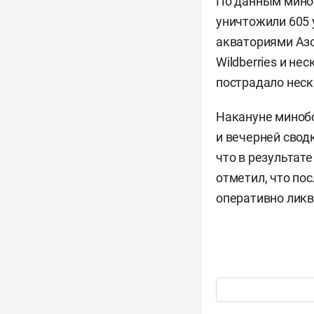
По данным мино
уничтожили 605 
акваториями Азо
Wildberries и не
пострадало неск
Накануне мино
и вечерней свод
что в результат
отметил, что по
оперативно ликв