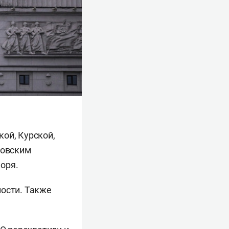
ой, Курской,
ковским
оря.
ности. Также