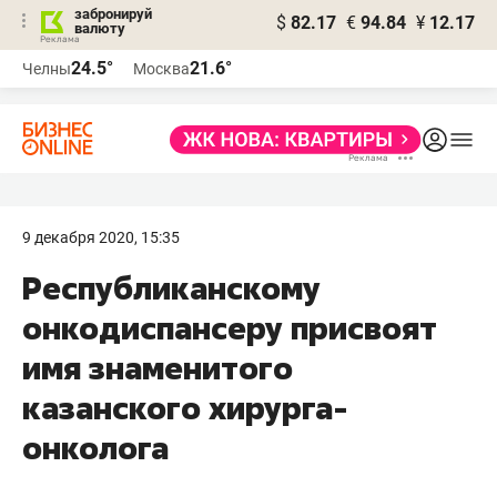
забронируй
$
82.17
€
94.84
¥
12.17
валюту
24.5°
21.6°
Челны
Москва
9 декабря 2020, 15:35
Республиканскому
онкодиспансеру присвоят
имя знаменитого
казанского хирурга-
онколога