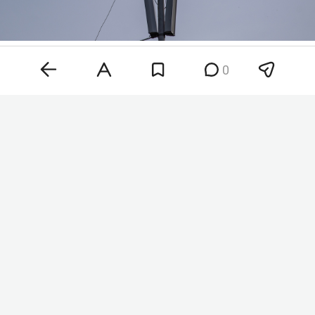
Фото: «БИЗНЕС Online»
0
Ночью в республике также вводили ракетную
опасность, спустя почти два часа ее отменили.
Временные ограничения на прием и выпуск
самолетов в аэропорту Казани и Нижнекамска
сняли
в 06:27.
Сейчас в воздушной гавани столицы РТ
задерживаются
порядка 35 рейсов. На 4,5 часа
отложили вылет в Анталью, на 3 часа — в Сухум,
на 2 часа — в Москву, на 1,5 часа — в Тобольск и
Новосибирск. Кроме того, позже
запланированного состоятся рейсы в Сочи,