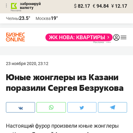
забронируй
$
82.17
€
94.84
¥
12.17
валюту
23.5°
19°
Челны
Москва
23 ноября 2020, 23:12
Юные жонглеры из Казани
поразили Сергея Безрукова
Настоящий фурор произвели юные жонглеры