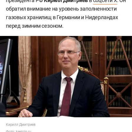
президента РФ
Кирилл Дмитриев
в
соцсети X
. Он
обратил внимание на уровень заполненности
газовых хранилищ в Германии и Нидерландах
перед зимним сезоном.
Кирилл Дмитриев
Фото:
kremlin.ru