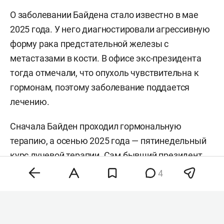
О заболевании Байдена стало известно в мае
2025 года. У него диагностировали агрессивную
форму рака предстательной железы с
метастазами в кости. В офисе экс-президента
тогда отмечали, что опухоль чувствительна к
гормонам, поэтому заболевание поддается
лечению.
Сначала Байден проходил гормональную
терапию, а осенью 2025 года — пятинедельный
курс лучевой терапии. Сам бывший президент
позднее говорил, что лечение проходит «очень
4
хорошо». В июле
The Washington Post
со ссылкой
на людей из его окружения писала, что терапия
дает результат, однако болезнь и лечение