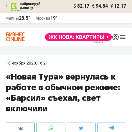
забронируй
$
82.17
€
94.84
¥
12.17
валюту
23.5°
19°
Челны
Москва
18 ноября 2020, 16:21
«Новая Тура» вернулась к
работе в обычном режиме:
«Барсил» съехал, свет
включили