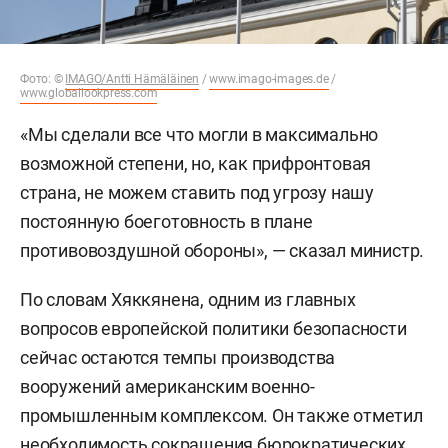
Фото: ©
IMAGO/Antti Hämäläinen
/
www.imago-images.de
/
www.globallookpress.com
«Мы сделали все что могли в максимально
возможной степени, но, как прифронтовая
страна, не можем ставить под угрозу нашу
постоянную боеготовность в плане
противовоздушной обороны», — сказал министр.
По словам Хяккянена, одним из главных
вопросов европейской политики безопасности
сейчас остаются темпы производства
вооружений американским военно-
промышленным комплексом. Он также отметил
необходимость сокращения бюрократических