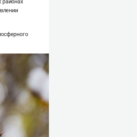
х районах
авлении
мосферного