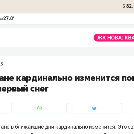
$
82.
27.8°
ва
25
тане кардинально изменится по
первый снег
тане в ближайшие дни кардинально изменится. Это с