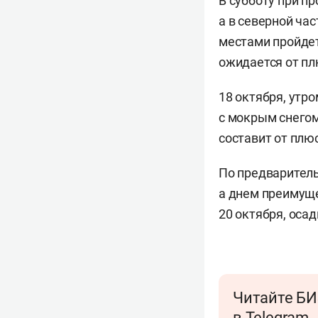
В субботу при 
а в северной ча
местами пройдет
ожидается от пл
18 октября, утр
с мокрым снегом
составит от плюс
По предварител
а
днем преимущ
20 октября, осад
Читайте БИ
в Telegram