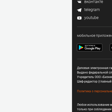
вконтакте
telegram
youtube
мобильное приложе
Деловая электронная га
Выдано федеральной сл
Учредитель ООО «Бизне
Шеф-редактор (главный 
Политика о персональн
Любое использование м
только при соблюдени