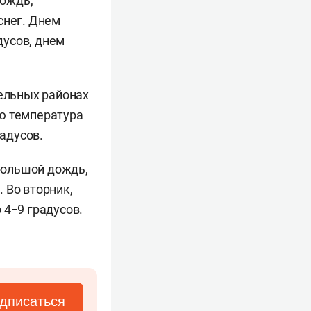
дождь,
снег. Днем
дусов
, днем
дельных районах
ью температура
радусов.
большой дождь,
.
Во вторник,
о 4−9 градусов.
дписаться