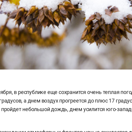
тября, в республике еще сохранится очень теплая пог
градусов
, а днем воздух прогреется до плюс 17 граду
и пройдет небольшой дождь,
днем усилится
юго-западн