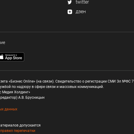
twitter
дзен
ние
зета «Бизнес Online» (на связи). Свидетельство о регистрации СМИ Эл №ФС 77
ужбой по надзору в сфере связи и массовых коммуникаций.
с Медия Холдинг»
редактор) А.В. Брусницын
ых данных
атериалов допускается
и
правил перепечатки