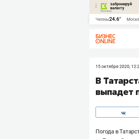
забронируй
валюту
24.6°
Челны
Моск
15 октября 2020, 12:
В Татарс
выпадет 
Погода в Татарс