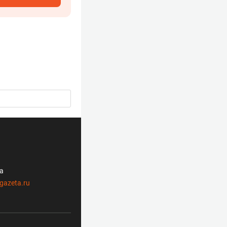
ла
gazeta.ru