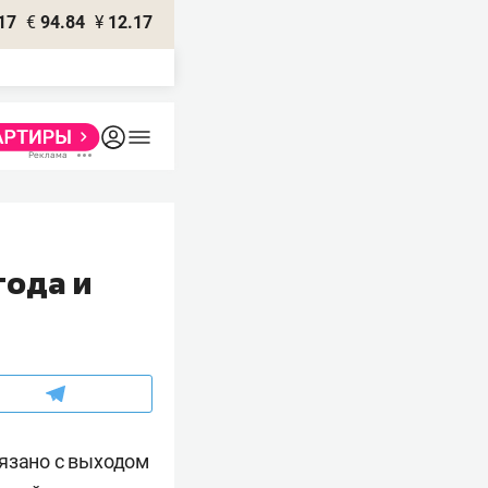
17
€
94.84
¥
12.17
года и
вязано с выходом