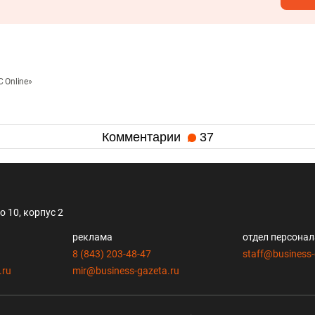
 Online»
Комментарии
37
 10, корпус 2
реклама
отдел персона
8 (843) 203-48-47
staff@business-
.ru
mir@business-gazeta.ru