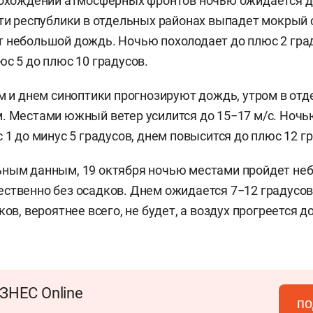
прохождении атмосферных фронтов ночью ожидается 
сти республики в отдельных районах выпадет мокрый 
 небольшой дождь. Ночью похолодает до плюс 2 гра
юс 5 до плюс 10 градусов.
ом и днем синоптики прогнозируют дождь, утром в от
. Местами южный ветер усилится до 15−17 м/с. Ноч
 1 до минус 5 градусов
, днем повысится до плюс 12 г
ьным данным, 19 октября
ночью местами пройдет не
ественно
без
осадков. Днем ожидается 7−12 градусов
ков, вероятнее всего, не будет, а воздух прогреется д
ЗНЕС Online
по