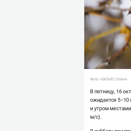
Фото: «БИЗНЕС Online»
В пятницу, 16 ок
ожидается 5−10 
и утром местам
м/с).