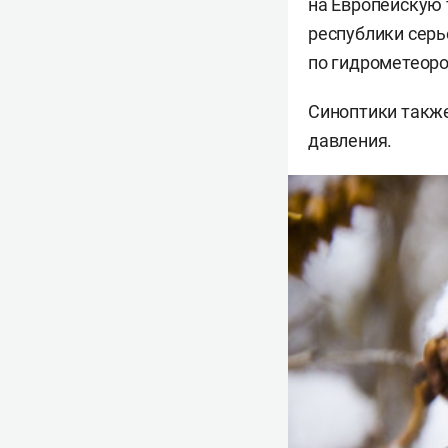
на Европейскую 
республики серь
по гидрометеоро
Синоптики также
давления.