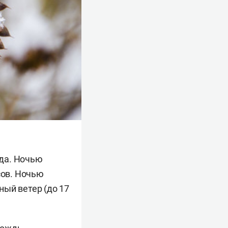
ода. Ночью
сов
. Ночью
ый ветер (до 17