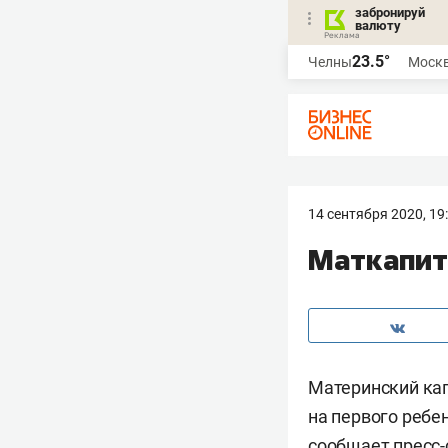
забронируй
валюту
23.5°
Челны
Моск
14 сентября 2020, 19
Маткапита
Материнский кап
на первого ребен
сообщает
пресс-