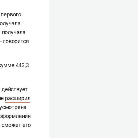
 первого
получала
я получала
— говорится
сумме 443,3
 действует
ин
расширил
дусмотрена
 оформления
я сможет его