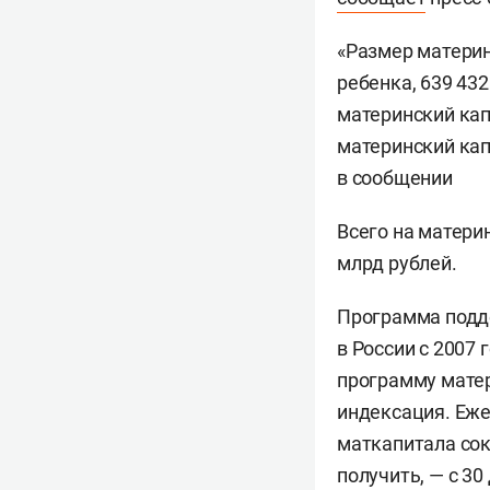
«Размер материн
ребенка, 639 432
материнский кап
материнский капи
в сообщении
Всего на матери
млрд рублей.
Программа подде
в России с 2007 
программу матер
индексация. Еже
маткапитала сокр
получить, — с 30 