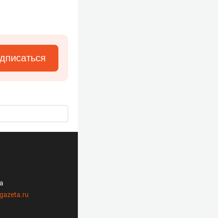
дписаться
ла
gazeta.ru