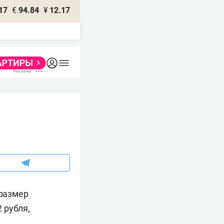
17
€
94.84
¥
12.17
 размер
2 рубля,