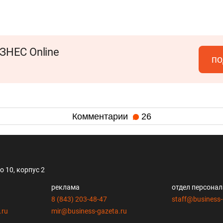
ЗНЕС Online
по
Комментарии
26
 10, корпус 2
реклама
отдел персона
8 (843) 203-48-47
staff@business-
.ru
mir@business-gazeta.ru