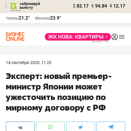
забронируй
$
82.17
€
94.84
¥
12.17
валюту
21.2°
23.9°
Челны
Москва
14 сентября 2020, 11:20
Эксперт: новый премьер-
министр Японии может
ужесточить позицию по
мирному договору с РФ