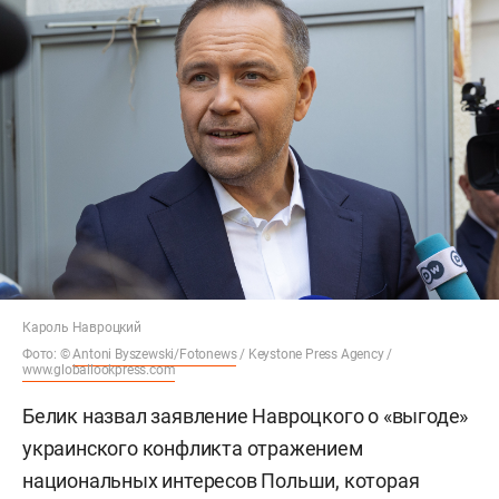
Кароль Навроцкий
Фото: ©
Antoni Byszewski/Fotonews
/ Keystone Press Agency /
www.globallookpress.com
Белик назвал заявление Навроцкого о «выгоде»
украинского конфликта отражением
национальных интересов Польши, которая