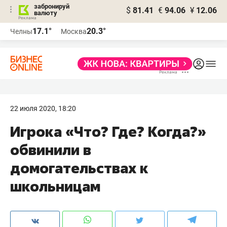
забронируй
$
81.41
€
94.06
¥
12.06
валюту
17.1°
20.3°
Челны
Москва
22 июля 2020, 18:20
Игрока «Что? Где? Когда?»
обвинили в
домогательствах к
школьницам