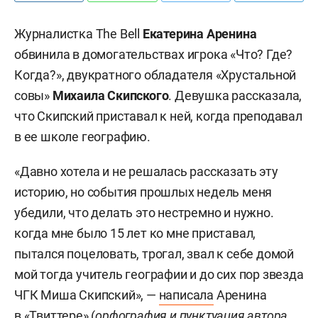
Журналистка The Bell
Екатерина Аренина
обвинила в домогательствах игрока «Что? Где?
Когда?», двукратного обладателя «Хрустальной
совы»
Михаила Скипского
. Девушка рассказала,
что Скипский приставал к ней, когда преподавал
в ее школе географию.
«Давно хотела и не решалась рассказать эту
историю, но события прошлых недель меня
убедили, что делать это нестремно и нужно.
когда мне было 15 лет ко мне приставал,
пытался поцеловать, трогал, звал к себе домой
мой тогда учитель географии и до сих пор звезда
ЧГК Миша Скипский», —
написала
Аренина
в «Твиттере» (
орфография и пунктуация автора