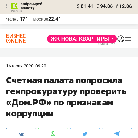
забронируй
$
81.41
€
94.06
¥
12.06
валюту
17°
22.4°
Челны
Москва
16 июля 2020, 09:20
Счетная палата попросила
генпрокуратуру проверить
«Дом.РФ» по признакам
коррупции