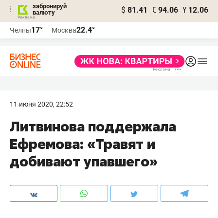
забронируй
$
81.41
€
94.06
¥
12.06
валюту
17°
22.4°
Челны
Москва
11 июня 2020, 22:52
Литвинова поддержала
Ефремова: «Травят и
добивают упавшего»