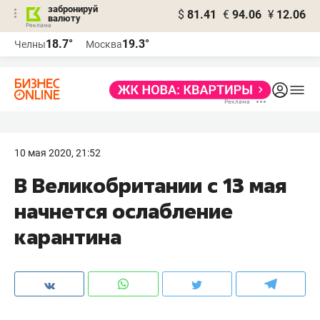
забронируй
$
81.41
€
94.06
¥
12.06
валюту
18.7°
19.3°
Челны
Москва
10 мая 2020, 21:52
В Великобритании с 13 мая
начнется ослабление
карантина