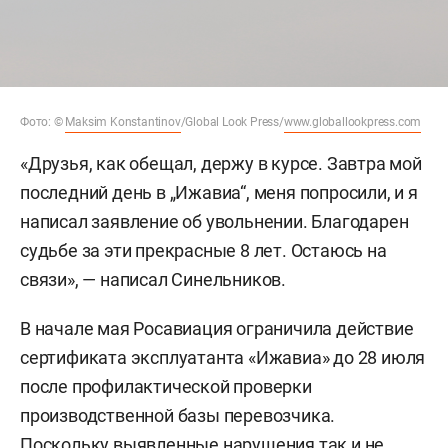
Фото: ©
Maksim Konstantinov
/Global Look Press/
www.globallookpress.com
«Друзья, как обещал, держу в курсе. Завтра мой
последний день в „Ижавиа“, меня попросили, и я
написал заявление об увольнении. Благодарен
судьбе за эти прекрасные 8 лет. Остаюсь на
связи», — написал Синельников.
В начале мая Росавиация ограничила действие
сертификата эксплуатанта «Ижавиа» до 28 июля
после профилактической проверки
производственной базы перевозчика.
Поскольку выявленные нарушения так и не