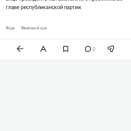
главе республиканской партии.
#
#
сша
выборы в сша
0
Комментарии
0
6 августа 2026, 22:19
Генсек ООН осудил
недавние удары ВСУ
по регионам России
и призвал к переговорам
по ядерному разоружению