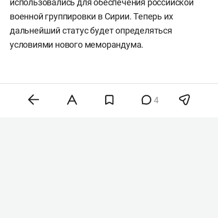
использовались для обеспечения российской
военной группировки в Сирии. Теперь их
дальнейший статус будет определяться
условиями нового меморандума.
4
Комментарии
2
9 августа 2026, 15:37
«Ъ»: В Москве арестовали
двух руководителей
производителя
беспилотников «Дрон