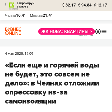
забронируй
$
82.17
€
94.84
¥
12.17
валюту
16.4°
21.4°
Челны
Москва
4 мая 2020, 12:09
«Если еще и горячей воды
не будет, это совсем не
дело»: в Челнах отложили
опрессовку из-за
самоизоляции