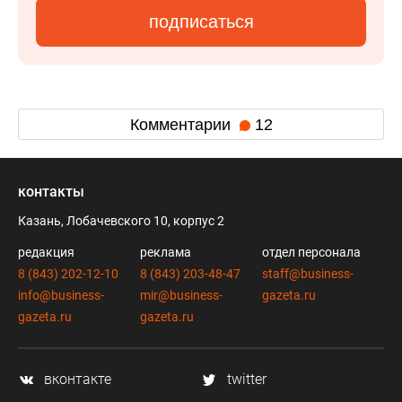
подписаться
Комментарии
12
контакты
Казань, Лобачевского 10, корпус 2
редакция
реклама
отдел персонала
8 (843) 202-12-10
8 (843) 203-48-47
staff@business-
info@business-
mir@business-
gazeta.ru
gazeta.ru
gazeta.ru
вконтакте
twitter