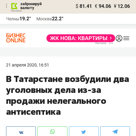
забронируй
$
81.41
€
94.06
¥
12.06
валюту
19.2°
22.2°
Челны
Москва
21 апреля 2020, 16:51
В Татарстане возбудили два
уголовных дела из-за
продажи нелегального
антисептика