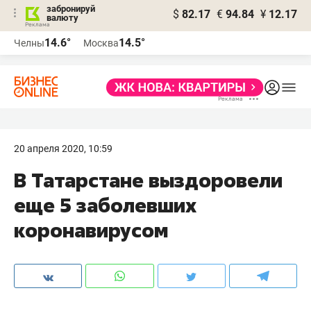
забронируй
$
82.17
€
94.84
¥
12.17
валюту
14.6°
14.5°
Челны
Москва
20 апреля 2020, 10:59
В Татарстане выздоровели
еще 5 заболевших
коронавирусом