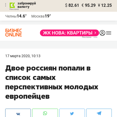
забронируй
$
82.61
€
95.29
¥
12.25
валюту
14.6°
19°
Челны
Москва
17 марта 2020, 10:13
Двое россиян попали в
список самых
перспективных молодых
европейцев​