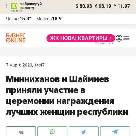
забронируй
$
80.93
€
93.19
¥
11.97
валюту
15.3°
18.9°
Челны
Москва
7 марта 2020, 14:47
Минниханов и Шаймиев
приняли участие в
церемонии награждения
лучших женщин республики