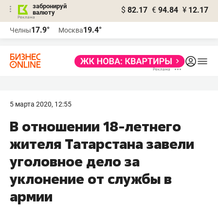
забронируй
$
82.17
€
94.84
¥
12.17
валюту
17.9°
19.4°
Челны
Москва
5 марта 2020, 12:55
В отношении 18-летнего
жителя Татарстана завели
уголовное дело за
уклонение от службы в
армии