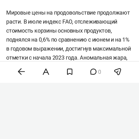
Мировые цены на продовольствие продолжают
расти. В июле индекс FAO, отслеживающий
стоимость корзины основных продуктов,
поднялся на 0,6% по сравнению с июнем и на 1%
в годовом выражении, достигнув максимальной
отметки с начала 2023 года. Аномальная жара,
нестабильность на энергетических рынках и
0
геополитическая напряженность разогнали
цены на зерно, сахар и растительные масла,
тогда как мясо и молочка подешевели. Об этом
сообщила
продовольственная и
сельскохозяйственная организация ООН (FAO).