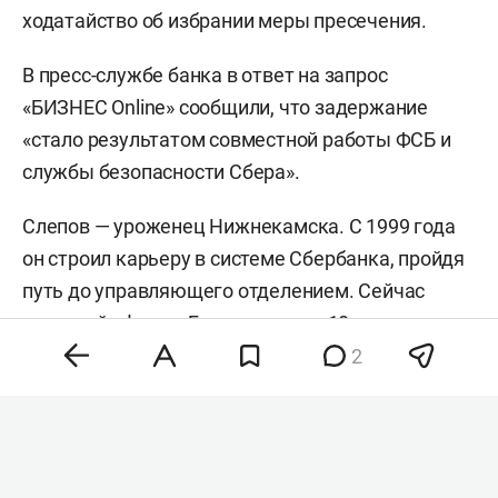
ходатайство об избрании меры пресечения.
В пресс-службе банка в ответ на запрос
«БИЗНЕС Online» сообщили, что задержание
«стало результатом совместной работы ФСБ и
службы безопасности Сбера».
Слепов — уроженец Нижнекамска. С 1999 года
он строил карьеру в системе Сбербанка, пройдя
путь до управляющего отделением. Сейчас
головной офис на Бутлерова, где 10 лет назад
уже был капремонт, снова закрыт на
2
реновацию: руководство временно переехало, а
в здании демонтирована входная группа.
Подробности уголовного дела читайте на