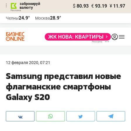
забронируй
$
80.93
€
93.19
¥
11.97
валюту
24.9°
28.9°
Челны
Москва
12 февраля 2020, 07:21
Samsung представил новые
флагманские смартфоны
Galaxy S20