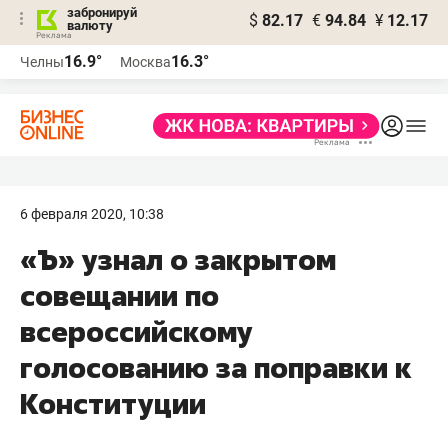
забронируй
$
82.17
€
94.84
¥
12.17
валюту
16.9°
16.3°
Челны
Москва
6 февраля 2020, 10:38
«Ъ» узнал о закрытом
совещании по
всероссийскому
голосованию за поправки к
Конституции