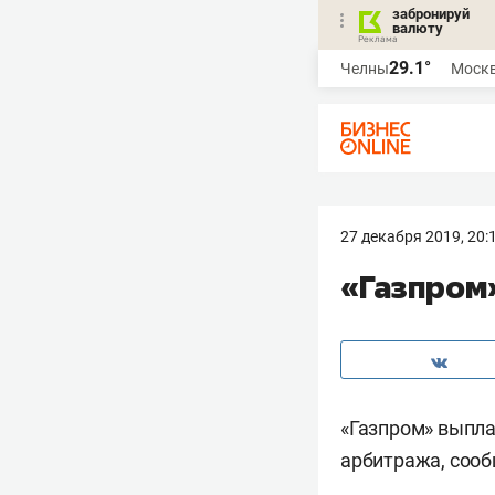
забронируй
валюту
29.1°
Челны
Моск
27 декабря 2019, 20:
«Газпром
«Газпром» выпла
арбитража, соо