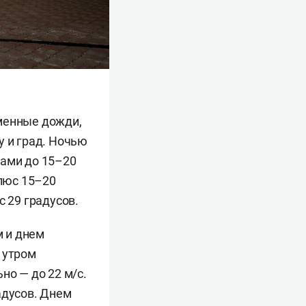
еменные дожди,
у и град. Ночью
вами до 15–20
плюс 15–20
с 29 градусов.
 и днем
 утром
но — до 22 м/с.
адусов. Днем