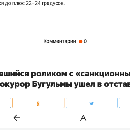
ся до плюс 22–24 градусов.
Комментарии
0
вшийся роликом с «санкционн
рокурор Бугульмы ушел в отста
ьминского района
Ришат Шакиров
ушел в отставку. Н
ул должность, которую занимал с 2024 года. Это следу