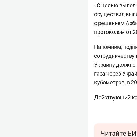
«С целью выполн
осуществил выпл
с решением Арби
протоколом от 2
Напомним, подпи
сотрудничеству 
Украину должно 
газа через Укра
кубометров, в 2
Действующий кон
Читайте БИ