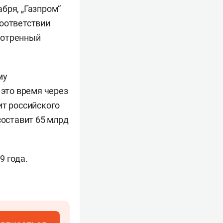
бря, „Газпром“
соответствии
мотренный
му
 это время через
ит российского
составит 65 млрд
9 года.