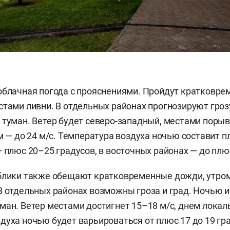
облачная погода с прояснениями. Пройдут кратковр
стами ливни. В отдельных районах прогнозируют гроз
 туман. Ветер будет северо-западный, местами поры
ем — до 24 м/с. Температура воздуха ночью составит 
— плюс 20–25 градусов, в восточных районах — до плю
блики также обещают кратковременные дожди, утром
В отдельных районах возможны гроза и град. Ночью и
ман. Ветер местами достигнет 15–18 м/с, днем локаль
духа ночью будет варьироваться от плюс 17 до 19 гр