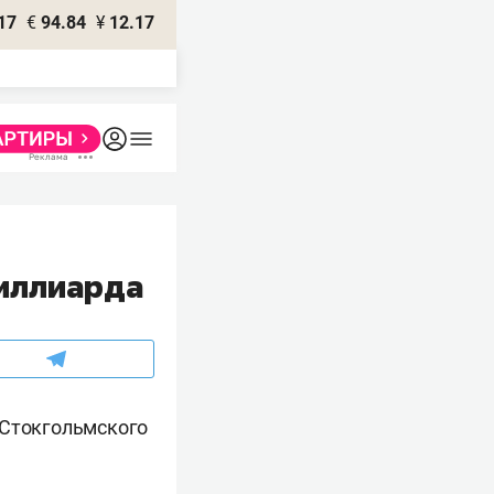
17
€
94.84
¥
12.17
миллиарда
 Стокгольмского