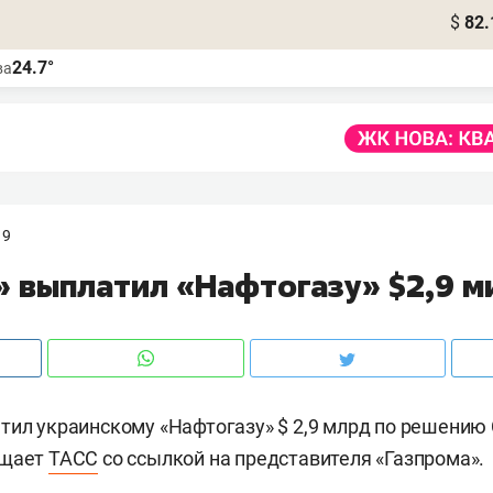
$
82.
24.7°
ва
19
» выплатил «Нафтогазу» $2,9 
тил украинскому «Нафтогазу» $ 2,9 млрд по решению
бщает
ТАСС
со ссылкой на представителя «Газпрома».