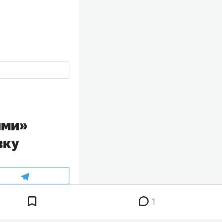
ыми»
вку
1
а прошлой
ет из