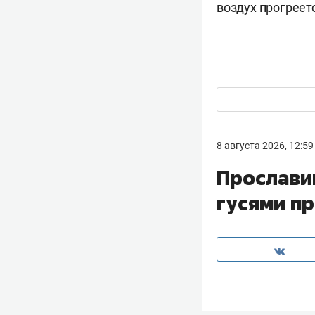
воздух прогреет
8 августа 2026, 12:59
Прослави
гусями п
Прокурор Бугул
неделе он покин