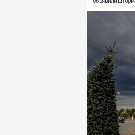
объявили
штормо