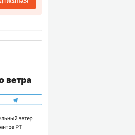
дписаться
о ветра
сильный ветер
центре РТ