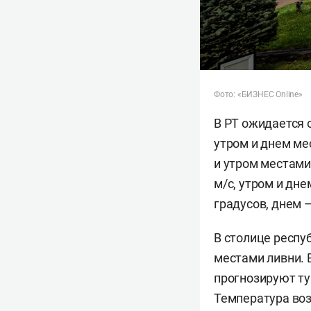
Фото: «БИЗНЕС Online»
В РТ ожидается 
утром и днем ме
и утром местами
м/c, утром и дн
градусов, днем 
В столице респу
местами ливни. 
прогнозируют ту
Температура воз