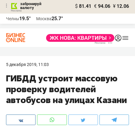
забронируй
$
81.41
€
94.06
¥
12.06
валюту
19.5°
25.7°
Челны
Москва
5 декабря 2019, 11:03
ГИБДД устроит массовую
проверку водителей
автобусов на улицах Казани