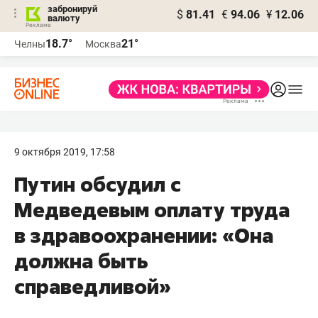
забронируй
$
81.41
€
94.06
¥
12.06
валюту
18.7°
21°
Челны
Москва
9 октября 2019, 17:58
Путин обсудил с
Медведевым оплату труда
в здравоохранении: «Она
должна быть
справедливой»